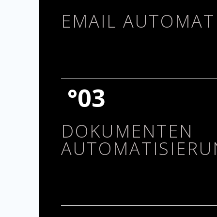
Nachvollziehbarkeit deutlich.
EMAIL AUTOMAT
Mit unserer E-Mail-Automatisierung entlastet
repetitiven Aufgaben, verbesserten die Reakt
°03
und erhöhten die Kundenbindung. Intelligente T
zielgerichtete Kommunikation – zur richtigen Z
Aufwand.
DOKUMENTEN
AUTOMATISIERU
Durch automatisierte Dokumentenprozesse red
manuelle Eingriffe, minimieren Fehler und spare