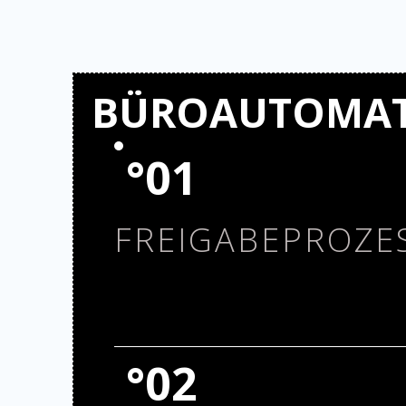
BÜROAUTOMA
°01
FREIGABEPROZE
Durch die Automatisierung des Freigabeprozes
manuelle Abstimmungen reduzieren, Transparen
°02
Durchlaufzeiten halbieren. Unsere Lösung integr
bestehende Systeme und steigert Effizienz sow