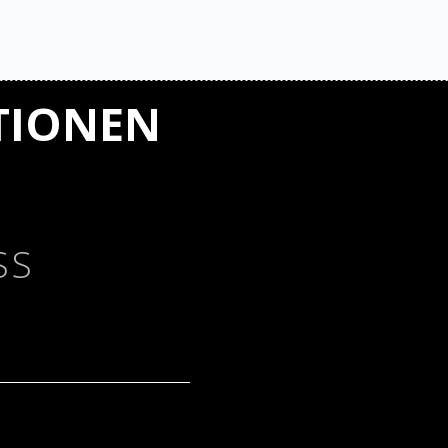
TIONEN
SS
ses konnten wir
z schaffen und die
iert sich nahtlos in
ie