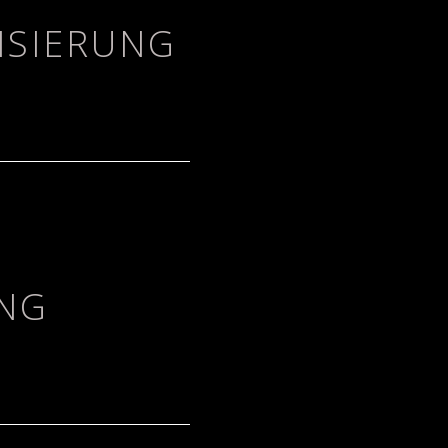
ISIERUNG
en wir Teams von
ionsgeschwindigkeit
rigger sorgen für
eit, mit minimalem
NG
uzieren wir
n Zeit. Ob