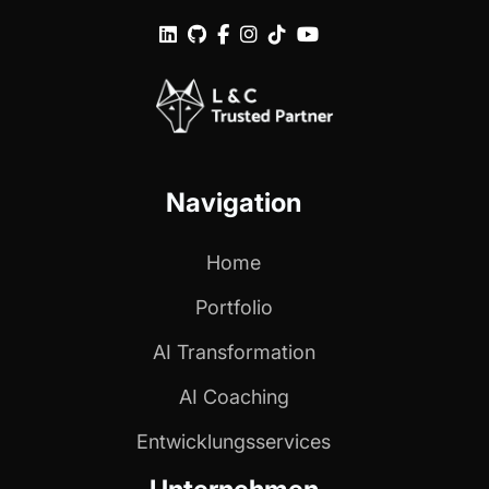






Navigation
Home
Portfolio
AI Transformation
AI Coaching
Entwicklungs­services