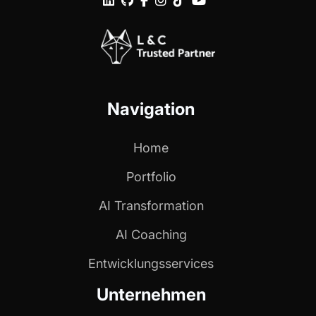






Navigation
Home
Portfolio
AI Transformation
AI Coaching
Entwicklungs­services
Unternehmen